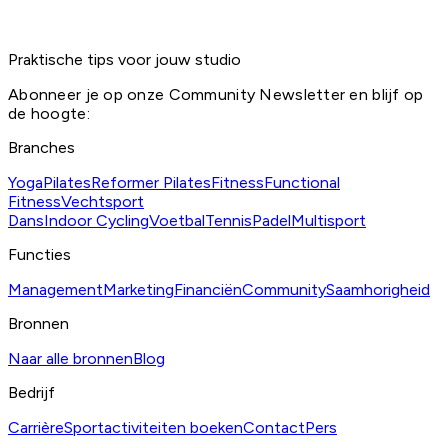
Praktische tips voor jouw studio
Abonneer je op onze Community Newsletter en blijf op
de hoogte:
Branches
Yoga
Pilates
Reformer Pilates
Fitness
Functional
Fitness
Vechtsport
Dans
Indoor Cycling
Voetbal
Tennis
Padel
Multisport
Functies
Management
Marketing
Financiën
Community
Saamhorigheid
Bronnen
Naar alle bronnen
Blog
Bedrijf
Carrière
Sportactiviteiten boeken
Contact
Pers