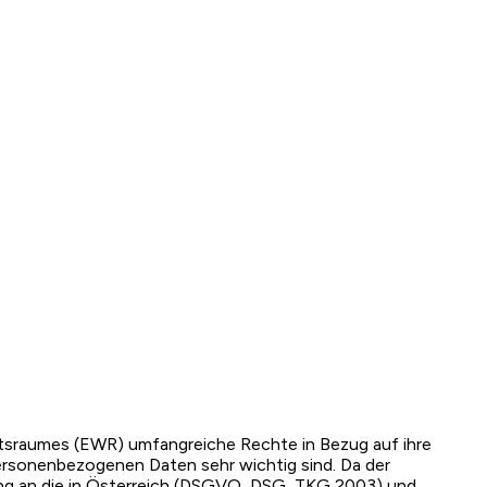
tsraumes (EWR) umfangreiche Rechte in Bezug auf ihre
rsonenbezogenen Daten sehr wichtig sind. Da der
eng an die in Österreich (DSGVO, DSG, TKG 2003) und