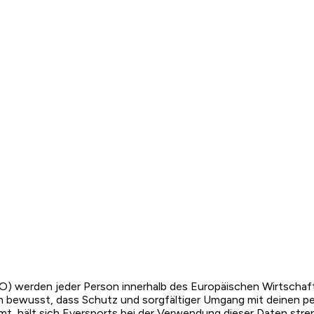
) werden jeder Person innerhalb des Europäischen Wirtschaf
 bewusst, dass Schutz und sorgfältiger Umgang mit deinen pe
mt, hält sich Eversports bei der Verwendung dieser Daten str