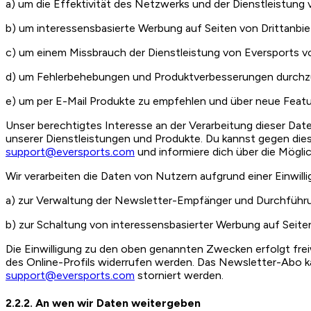
a) um die Effektivität des Netzwerks und der Dienstleistung
b) um interessensbasierte Werbung auf Seiten von Drittanbie
c) um einem Missbrauch der Dienstleistung von Eversports v
d) um Fehlerbehebungen und Produktverbesserungen durchz
e) um per E-Mail Produkte zu empfehlen und über neue Featu
Unser berechtigtes Interesse an der Verarbeitung dieser Dat
unserer Dienstleistungen und Produkte. Du kannst gegen dies
support@eversports.com
und informiere dich über die Mögli
Wir verarbeiten die Daten von Nutzern aufgrund einer Einwil
a) zur Verwaltung der Newsletter-Empfänger und Durchführ
b) zur Schaltung von interessensbasierter Werbung auf Seite
Die Einwilligung zu den oben genannten Zwecken erfolgt freiw
des Online-Profils widerrufen werden. Das Newsletter-Abo ka
support@eversports.com
storniert werden.
2.2.2. An wen wir Daten weitergeben