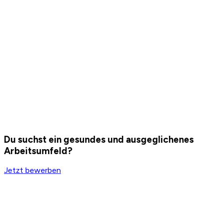
Corporate
Eversports Corporate
Eversports Corporate
hilft Unternehmen, die mentale und
körperliche Gesundheit ihrer Mitarbeitenden zu verbessern
und gleichzeitig ihr Branding zu stärken. Dies trägt zu einem
gesünderen Leben, mehr Buchungen und sogar mehr
Kund:innen für unsere Partnerstudios bei.
Du suchst ein gesundes und ausgeglichenes
Arbeitsumfeld?
Jetzt bewerben