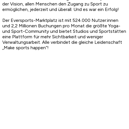
der Vision, allen Menschen den Zugang zu Sport zu
ermöglichen, jederzeit und überall. Und es war ein Erfolg!
Der Eversports-Marktplatz ist mit 524.000 Nutzer:innen
und 2,2 Millionen Buchungen pro Monat die größte Yoga-
und Sport-Community und bietet Studios und Sportstätten
eine Plattform für mehr Sichtbarkeit und weniger
Verwaltungsarbeit. Alle verbindet die gleiche Leidenschaft
„Make sports happen“!
2013
Eversports wird von Hanno, Emmanuel, Philipp und Stefan
in AUT (Wien) gegründet.
2016
Eversports wächst geografisch (DE, CH) und im Bereich
Boutique-Studios (Yoga, Group-Fitness etc.).
2019