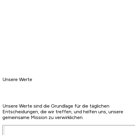
Eversports schließt sich mit Appointman in DE und
Fitmanager in NL zusammen.
2020
Entwicklung einer Online-Streaming & Video-Bibliothek, die
unseren Partner:innen durch die Coronapandemie half.
Jetzt
Wir sind auf dem Weg, die weltweit führende
Buchungsplattform für Yoga- und Sportaktivitäten zu
werden
.
Unsere Werte
Unsere Werte sind die Grundlage für die täglichen
Entscheidungen, die wir treffen, und helfen uns, unsere
gemeinsame Mission zu verwirklichen.